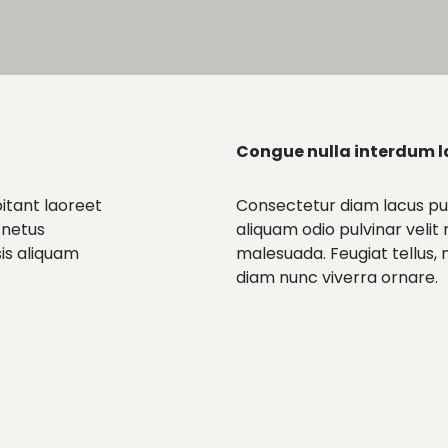
Congue nulla interdum 
itant laoreet
Consectetur diam lacus pur
 netus
aliquam odio pulvinar velit
sis aliquam
malesuada. Feugiat tellus, m
diam nunc viverra ornare.