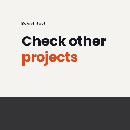
BeArchitect
Check other
projects