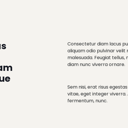
us
Consectetur diam lacus pur
aliquam odio pulvinar velit
malesuada. Feugiat tellus, m
uam
diam nunc viverra ornare.
que
Sem nisi, erat risus egesta
vitae, eget integer viverra. 
fermentum, nunc.